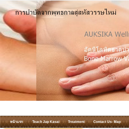
หน้าแรก
Teach Jap Kasai
Treatment
Contact Us- Map