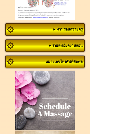
► งานสอนถวายครู
►รายละเอียดงานสอน
หมายเลขโทรศัพท์ติดต่อ