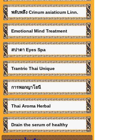
พลับพลึง Crinum asiaticum Linn.
Emotional Mind Treatment
สปาตา Eyes Spa
Trantric Thai Unique
การพอกญาโยนี
Thai Aroma Herbal
Drain the serum of healthy