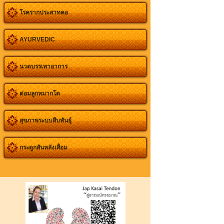
โรครากประสาทคอ
AYURVEDIC
นวดบรรเทาอาการ
ต่อมลูกหมากโต
สุขภาพระบบสืบพันธุ์
กระดูกสันหลังเสื่อม