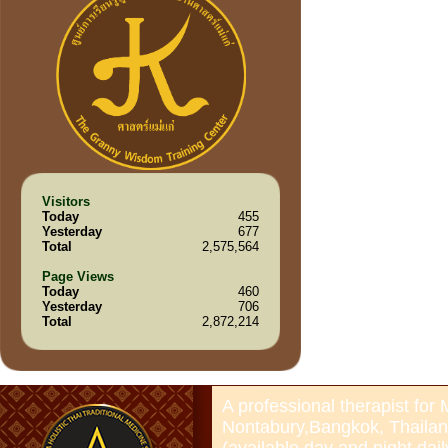
Visitors
Today
455
Yesterday
677
Total
2,575,564
Page Views
Today
460
Yesterday
706
Total
2,872,214
A professional therapist for
Nontabury,Bangkok, Thailan