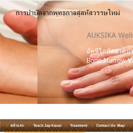
หน้าแรก
Teach Jap Kasai
Treatment
Contact Us- Map