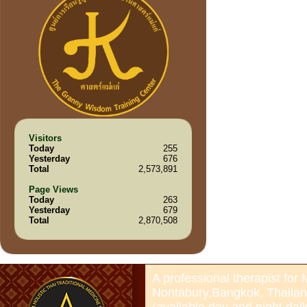
Visitors
Today
255
Yesterday
676
Total
2,573,891
Page Views
Today
263
Yesterday
679
Total
2,870,508
A professional therapist for
Nontabury,Bangkok, Thailan