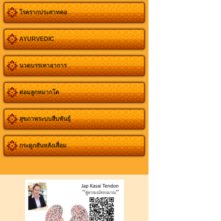
โรครากประสาทคอ
AYURVEDIC
นวดบรรเทาอาการ
ต่อมลูกหมากโต
สุขภาพระบบสืบพันธุ์
กระดูกสันหลังเสื่อม