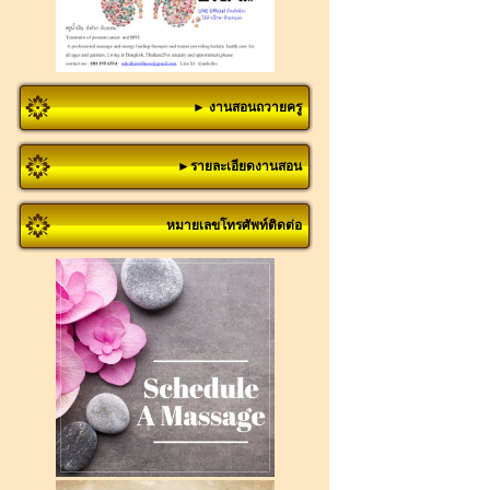
► งานสอนถวายครู
►รายละเอียดงานสอน
หมายเลขโทรศัพท์ติดต่อ