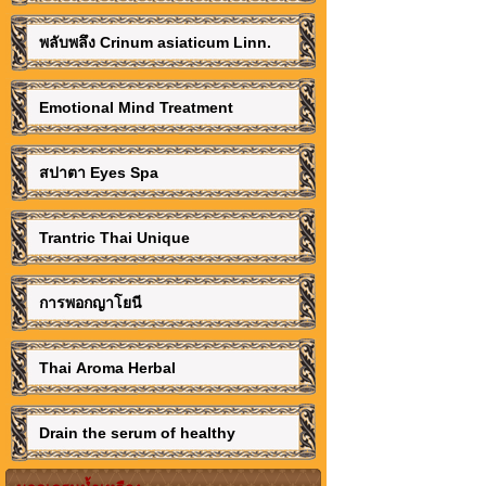
พลับพลึง Crinum asiaticum Linn.
Emotional Mind Treatment
สปาตา Eyes Spa
Trantric Thai Unique
การพอกญาโยนี
Thai Aroma Herbal
Drain the serum of healthy