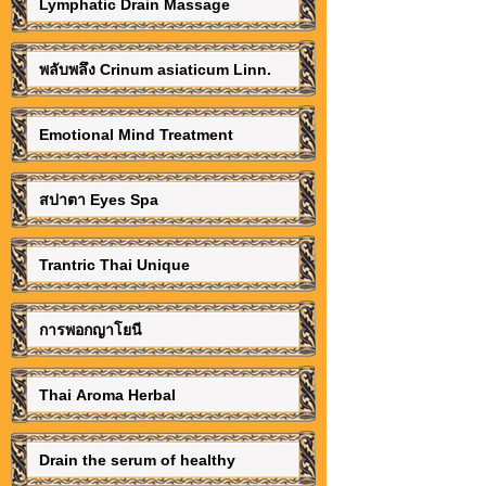
Lymphatic Drain Massage
พลับพลึง Crinum asiaticum Linn.
Emotional Mind Treatment
สปาตา Eyes Spa
Trantric Thai Unique
การพอกญาโยนี
Thai Aroma Herbal
Drain the serum of healthy