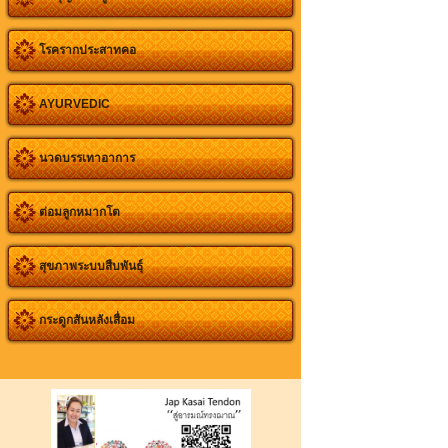
โรครากประสาทคอ
AYURVEDIC
นวดบรรเทาอาการ
ต่อมลูกหมากโต
สุขภาพระบบสืบพันธุ์
กระดูกสันหลังเสื่อม