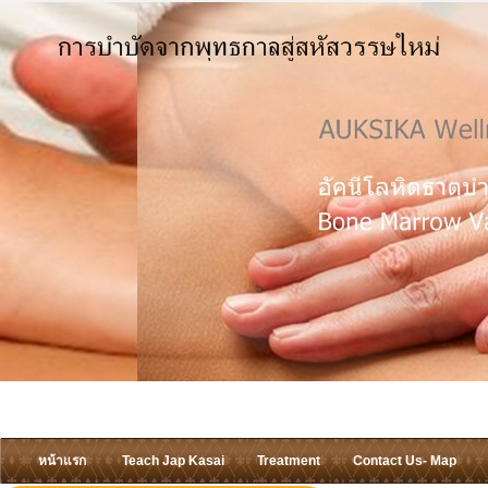
หน้าแรก
Teach Jap Kasai
Treatment
Contact Us- Map