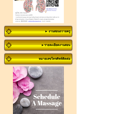
► งานสอนถวายครู
►รายละเอียดงานสอน
หมายเลขโทรศัพท์ติดต่อ