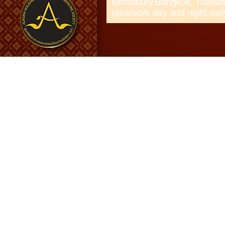
Nontabury,Bangkok, Thailan
(available day and night dail