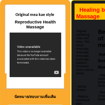
Healing 
Original mea kae style
Massage
Reproductive Health
Massage
Be
Vaginal
tightening,
of
relax and
relax. Hot
ma
stone
massage,
massage,
Hot
massage,
massage,
Bod
balance,
hormonal,
Mas
bone marrow,
blood.
- Hel
waste
kidn
Work
- plump
cheeks
- Red
of ki
นัดหมาย/สอบถามเพิ่มเติม
- Reduce
bladd
menstrual
pain.