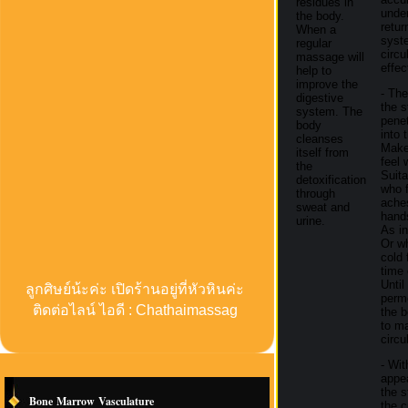
residues in
under
the body.
retur
When a
syst
regular
circu
massage will
effec
help to
improve the
- The
digestive
the 
system. The
pene
body
into 
cleanses
Make
itself from
feel
the
Suita
detoxification
who 
through
aches
sweat and
hand
urine.
As in
Or w
cold 
time
Until
ลูกศิษย์น้ะค่ะ เปิดร้านอยู่ที่หัวหินค่ะ
perm
ติดต่อไลน์ ไอดี : Chathaimassag
the 
to m
circu
- Wit
appe
the s
Bone Marrow Vasculature
the c