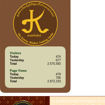
Visitors
Today
474
Yesterday
677
Total
2,575,583
Page Views
Today
479
Yesterday
706
Total
2,872,233
A professional therapist for