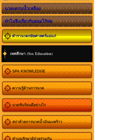
นวดเดรนน้ำเหลือง
ทำไมจึงเกี่ยวกับต่อมไร้ท่อ
ตำรานวดกษัยศาสตร์แม่แก่
เพศศึกษา (Sex Education)
SPA KNOWLEDGE
ความรู้ด้านการนวด
นวดหินร้อนดีอย่างไร
สปาด้วยการนวดน้ำมันมะพร้าว
ทำบุญรักษาผู้ป่วยร่วมกัน