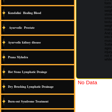
form
conv
weigh
Kundalini Healing Blood
stone
smoo
text
weigh
Ayurvedic Prostate
mass
And 
into 
musc
Ayurvedic kidney disease
Suita
ages
injur
not i
Prana Myludra
whil
Hot Stone Lymphatic Drainge
No Data
Dry Brushing Lymphatic Drainage
Burn-out Syndrome Treatment