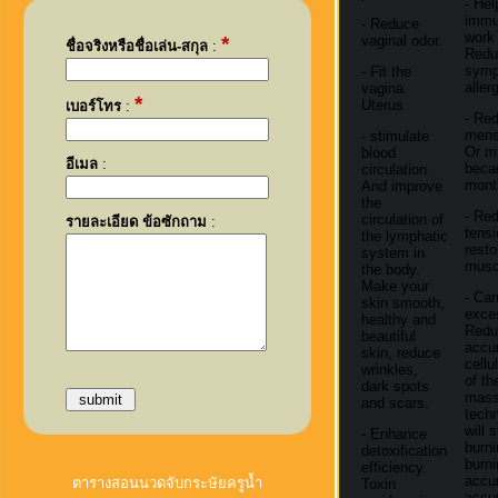
- Hel
immu
- Reduce
work 
*
vaginal odor.
ชื่อจริงหรือชื่อเล่น-สกุล
:
Redu
symp
- Fit the
aller
vagina.
*
Uterus
เบอร์โทร
:
- Re
menst
- stimulate
Or m
blood
อีเมล
:
beca
circulation.
mont
And improve
the
- Re
circulation of
รายละเอียด ข้อซักถาม
:
tensi
the lymphatic
resto
system in
musc
the body.
Make your
- Ca
skin smooth,
exces
healthy and
Redu
beautiful
accu
skin, reduce
cellu
wrinkles,
of th
dark spots
mas
and scars.
techn
will 
- Enhance
burni
detoxification
burni
efficiency.
accu
ตารางสอนนวดจับกระษัยครูน้ำ
Toxin
accu