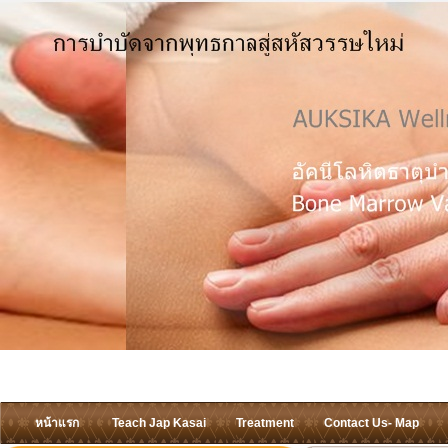
หน้าแรก
Teach Jap Kasai
Treatment
Contact Us- Map