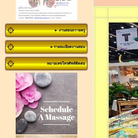
► งานสอนถวายครู
►รายละเอียดงานสอน
หมายเลขโทรศัพท์ติดต่อ