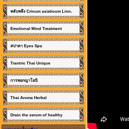
พลับพลึง Crinum asiaticum Linn.
Emotional Mind Treatment
สปาตา Eyes Spa
Trantric Thai Unique
การพอกญาโยนี
Thai Aroma Herbal
Drain the serum of healthy