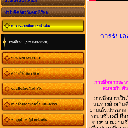
นวดเดรนน้ำเหลือง
ทำไมจึงเกี่ยวกับต่อมไร้ท่อ
ตำรานวดกษัยศาสตร์แม่แก่
การรับเค
เพศศึกษา (Sex Education)
SPA KNOWLEDGE
ความรู้ด้านการนวด
การสื่อสารระหว
สมองกับหั
นวดหินร้อนดีอย่างไร
การสื่อสารเป็นไ
หนทางด้วยกันคื
สปาด้วยการนวดน้ำมันมะพร้าว
ผ่านเส้นประสาท
ระบบชีวเคมี คือ
ทำบุญรักษาผู้ป่วยร่วมกัน
ต่างๆ สามผ่านชี