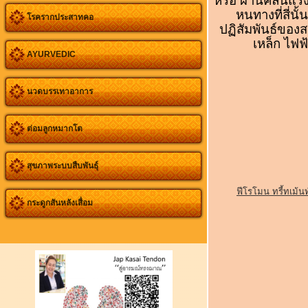
หรือ ผ่านคลื่นแร
หนทางที่สี่นั้
โรครากประสาทคอ
ปฏิสัมพันธ์ของ
เหล็ก ไฟฟ
AYURVEDIC
นวดบรรเทาอาการ
ต่อมลูกหมากโต
สุขภาพระบบสืบพันธุ์
ฟีโรโมน ทรี้ทเม้น
กระดูกสันหลังเสื่อม