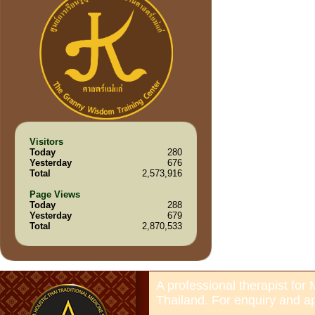
Visitors
Today
280
Yesterday
676
Total
2,573,916
Page Views
Today
288
Yesterday
679
Total
2,870,533
A professional therapist fo
Thailand. For enquiry and a