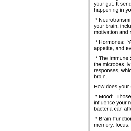
your gut. It sen
happening in yo
* Neurotransmit
your brain, incl
motivation and 
* Hormones: You
appetite, and e
* The Immune S
the microbes li
responses, whic
brain.
How does your g
* Mood: Those g
influence your 
bacteria can aff
* Brain Function
memory, focus, 