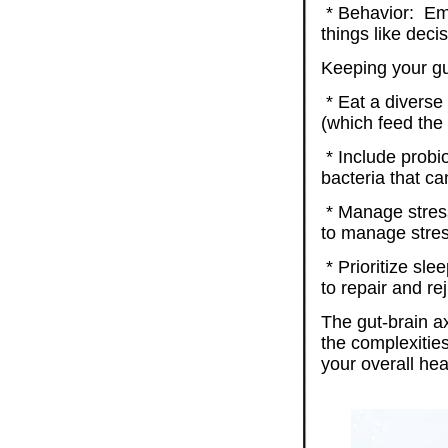
* Behavior: Eme
things like deci
Keeping your gu
* Eat a diverse 
(which feed the 
* Include probio
bacteria that ca
* Manage stress
to manage stres
* Prioritize sle
to repair and re
The gut-brain axi
the complexities
your overall hea