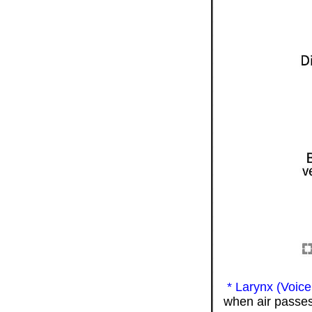
* Larynx (Voice
when air passe