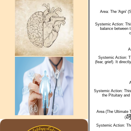
Area: The 'Agni' (
Systemic Action: Thi
balance between th
A
Systemic Action: T
(fear, grief). It dire
A
Systemic Action: This
the Pituitary an
Area (The Ultimate T
อัฐ
(
Systemic Action: The 