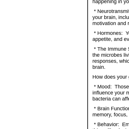
happening in yo
* Neurotransmit
your brain, incl
motivation and 
* Hormones: You
appetite, and e
* The Immune S
the microbes li
responses, whic
brain.
How does your g
* Mood: Those g
influence your 
bacteria can aff
* Brain Function
memory, focus, 
* Behavior: Eme