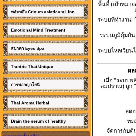
พื้นที่ (เป้าหมาย
พลับพลึง Crinum asiaticum Linn.
ระบบที่ทำงาน:
"
Emotional Mind Treatment
ระบบภูมิคุ้มกัน
สปาตา Eyes Spa
ระบบไหลเวียนโ
Trantric Thai Unique
ผล
เมื่อ "ระบบพ
การพอกญาโยนี
ลมปราณ) ถูก "
Thai Aroma Herbal
ลดอา
ทะล
Drain the serum of healthy
จัดการกับต