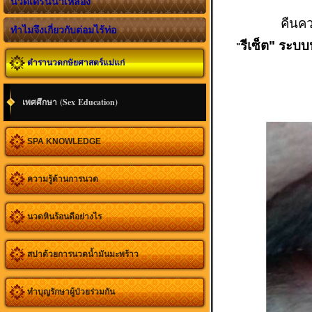
นวดเดรนน้ำเหลือง
คืนคว
ทำไมจึงเกี่ยวกับต่อมไร้ท่อ
รีเซ็ต" ระบบ
"
ตำรานวดกษัยศาสตร์แม่แก่
เพศศึกษา (Sex Education)
SPA KNOWLEDGE
ความรู้ด้านการนวด
นวดหินร้อนดีอย่างไร
สปาด้วยการนวดน้ำมันมะพร้าว
ทำบุญรักษาผู้ป่วยร่วมกัน