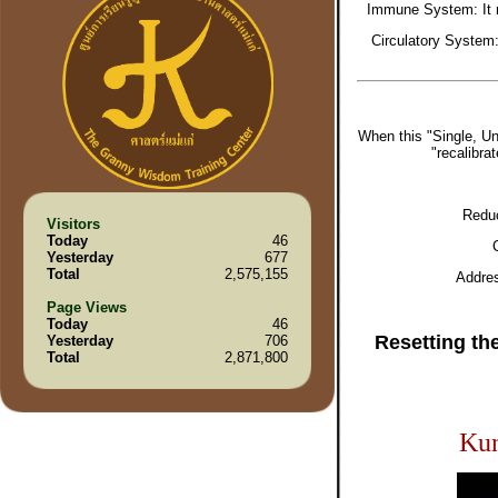
Immune System: It r
Circulatory System:
When this "Single, Un
"recalibra
Reduc
Visitors
Today
46
Yesterday
677
Total
2,575,155
Addres
Page Views
Today
46
Resetting th
Yesterday
706
Total
2,871,800
Kun