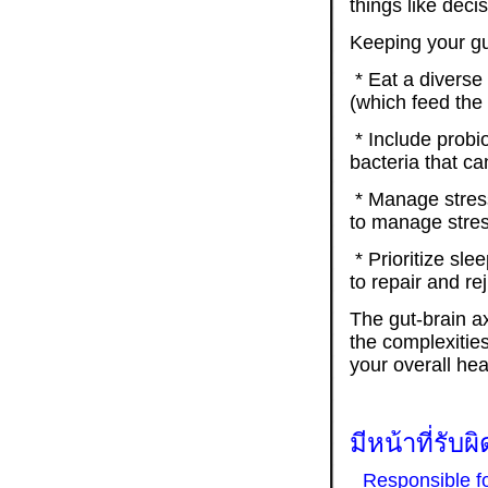
things like deci
Keeping your gu
* Eat a diverse 
(which feed the 
* Include probio
bacteria that ca
* Manage stress
to manage stres
* Prioritize sle
to repair and re
The gut-brain axi
the complexities
your overall hea
มีหน้าที่รับ
Responsible 