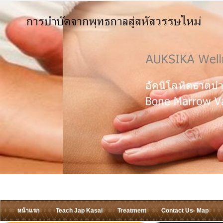
หน้าแรก
Teach Jap Kasai
Treatment
Contact Us- Map