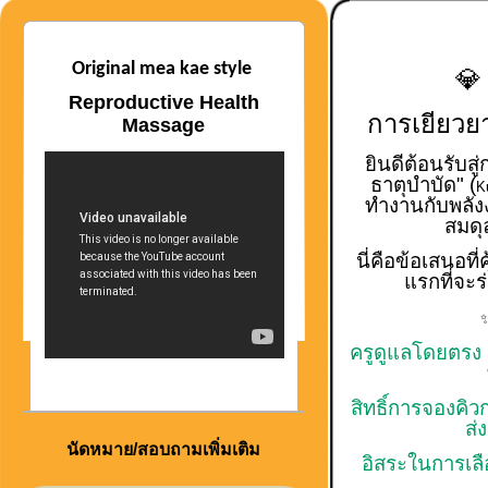
Original mea kae style
💎
Reproductive Health
การเยียวย
Massage
ยินดีต้อนรับส
ธาตุบำบัด" (
K
ทำงานกับพลังง
สมดุ
นี่คือข้อเสนอที่
แรกที่จะ
ครูดูแลโดยตรง 
สิทธิ์การจองคิว
ส่
นัดหมาย/สอบถามเพิ่มเติม
อิสระในการเลื