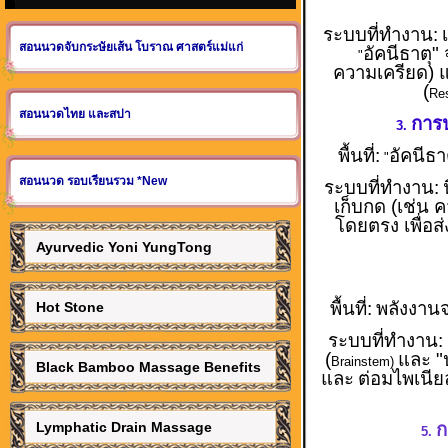
ระบบที่ทำงาน:
สอนนวดจับกระษัยเส้น โบราณ ศาสตร์แม่แก่
อัคนีธาตุ"
"
ความเครียด) แ
(
Re
สอนนวดไทย และสปา
การ
3.
พื้นที่:
อัคนีธาต
"
สอนนวด รอบเรียนรวม *New
ระบบที่ทำงาน:
เก็บกด (เช่น 
โดยตรง เพื่อ
Ayurvedic Yoni YungTong
พื้นที่:
พลังงานจ
Hot Stone
ระบบที่ทำงาน:
(
และ "
Brainstem)
Black Bamboo Massage Benefits
และ
ต่อมไพเนีย
Lymphatic Drain Massage
ก
5.