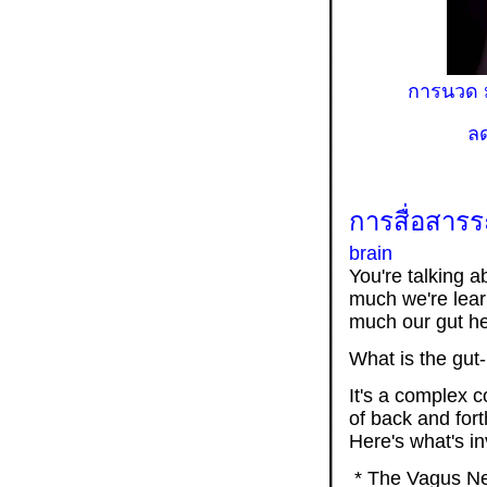
การนวด มุ
ล
การสื่อสารร
brain
You're talking a
much we're lear
much our gut hea
What i
It's a complex c
of back and fort
Here's what's in
* The Vagus Ner