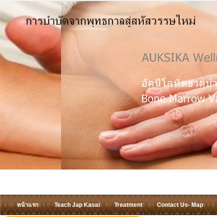
หน้าแรก
Teach Jap Kasai
Treatment
Contact Us- Map