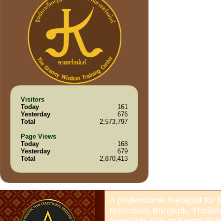
Visitors
Today
161
Yesterday
676
Total
2,573,797
Page Views
Today
168
Yesterday
679
Total
2,870,413
A professional therapist for
Nontabury,Bangkok, Thailan