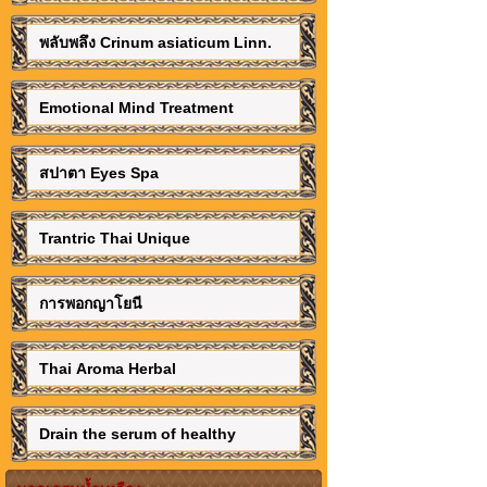
พลับพลึง Crinum asiaticum Linn.
Emotional Mind Treatment
สปาตา Eyes Spa
Trantric Thai Unique
การพอกญาโยนี
Thai Aroma Herbal
Drain the serum of healthy