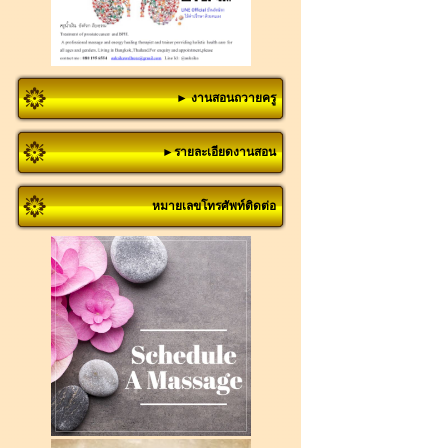
► งานสอนถวายครู
►รายละเอียดงานสอน
หมายเลขโทรศัพท์ติดต่อ