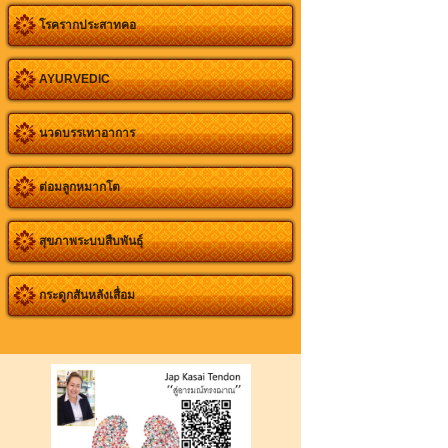
โรครากประสาทคอ
AYURVEDIC
นวดบรรเทาอาการ
ต่อมลูกหมากโต
สุขภาพระบบสืบพันธุ์
กระดูกสันหลังเสื่อม