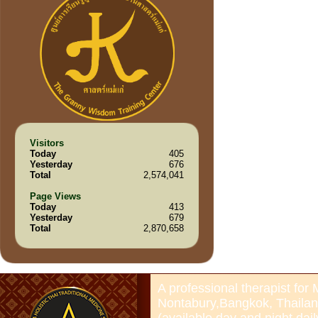
Visitors
Today
405
Yesterday
676
Total
2,574,041
Page Views
Today
413
Yesterday
679
Total
2,870,658
A professional therapist for
Nontabury,Bangkok, Thailan