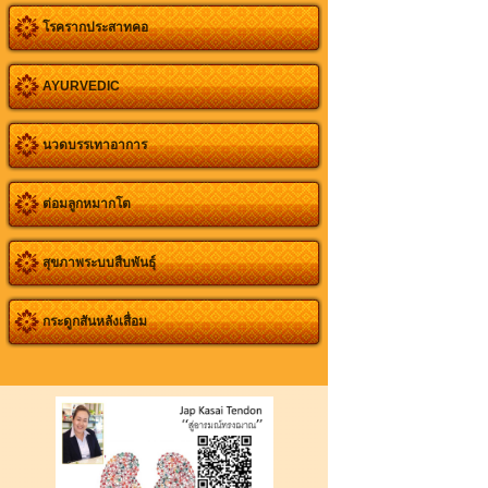
โรครากประสาทคอ
AYURVEDIC
นวดบรรเทาอาการ
ต่อมลูกหมากโต
สุขภาพระบบสืบพันธุ์
กระดูกสันหลังเสื่อม