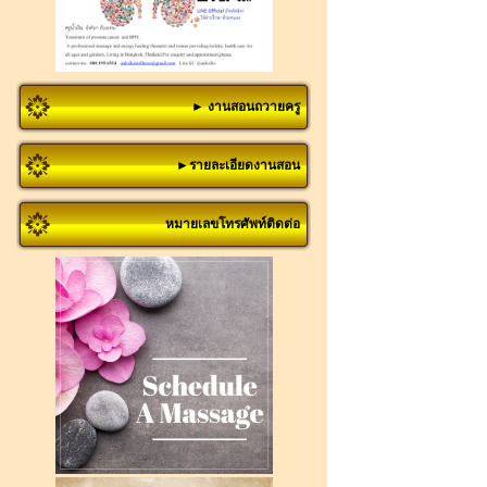
► งานสอนถวายครู
►รายละเอียดงานสอน
หมายเลขโทรศัพท์ติดต่อ