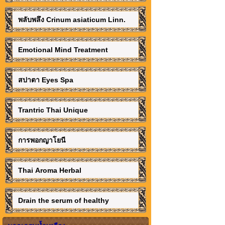
พลับพลึง Crinum asiaticum Linn.
Emotional Mind Treatment
สปาตา Eyes Spa
Trantric Thai Unique
การพอกญาโยนี
Thai Aroma Herbal
Drain the serum of healthy