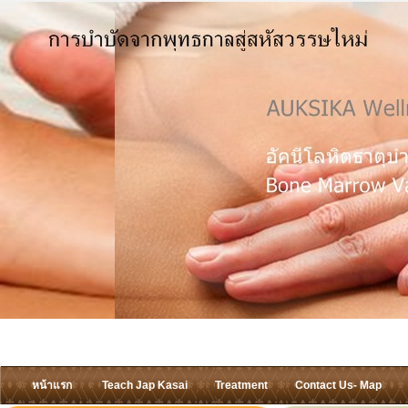
หน้าแรก
Teach Jap Kasai
Treatment
Contact Us- Map