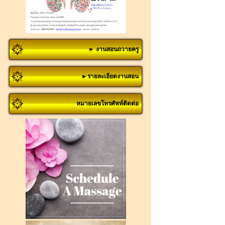
► งานสอนถวายครู
►รายละเอียดงานสอน
หมายเลขโทรศัพท์ติดต่อ