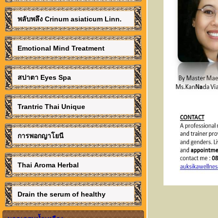
พลับพลึง Crinum asiaticum Linn.
Emotional Mind Treatment
สปาตา Eyes Spa
Trantric Thai Unique
การพอกญาโยนี
Thai Aroma Herbal
Drain the serum of healthy