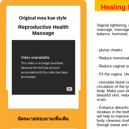
Healing
Original mea kae style
Vaginal tightening,
Reproductive Health
massage, massage
Massage
balance, hormonal,
- plump cheeks
- Reduce menstrual
- Reduce vaginal od
- Fit the vagina. Ut
- stimulate blood c
circulation of the 
body. Make your sk
beautiful skin, red
scars.
- Enhance detoxific
residues in the bo
will help to improv
นัดหมาย/สอบถามเพิ่มเติม
body cleanses itsel
through sweat and 