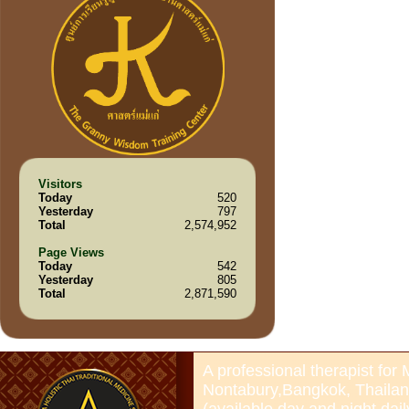
Visitors
Today
520
Yesterday
797
Total
2,574,952
Page Views
Today
542
Yesterday
805
Total
2,871,590
A professional therapist for
Nontabury,Bangkok, Thailan