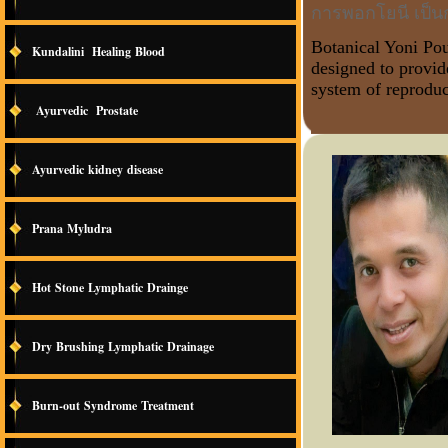
การพอกโยนี เป็น
Botanical Yoni Pou
Kundalini Healing Blood
designed to provid
system of reproduc
Ayurvedic Prostate
Ayurvedic kidney disease
Prana Myludra
Hot Stone Lymphatic Drainge
Dry Brushing Lymphatic Drainage
Burn-out Syndrome Treatment