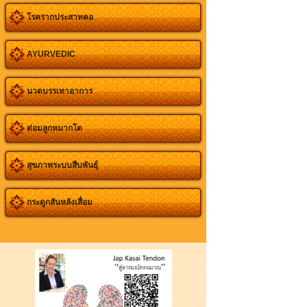
โรครากประสาทคอ
AYURVEDIC
นวดบรรเทาอาการ
ต่อมลูกหมากโต
สุขภาพระบบสืบพันธุ์
กระดูกสันหลังเสื่อม