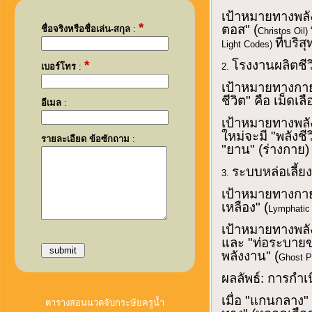
เป้าหมายทางพลั
*
ตอส" (
ชื่อจริงหรือชื่อเล่น-สกุล
:
Christos Oil)
ที่บริสุท
Light Codes)
*
โรงงานผลิตชีว
เบอร์โทร
:
2.
เป้าหมายทางกา
ชีวิต" คือ เม็ดเ
อีเมล
:
เป้าหมายทางพลั
ใหม่จะมี "พลังชีว
รายละเอียด ข้อซักถาม
:
"ยาน" (ร่างกาย) 
ระบบหล่อเลี้ยง
3.
เป้าหมายทางกา
เหลือง" (
Lymphatic
เป้าหมายทางพลั
และ "ท่อระบายขอ
พลังงาน" (
Ghost P
ผลลัพธ์: การกำ
เมื่อ "แกนกลาง"
ตารางสอนนวดจับกระษัยครูน้ำ