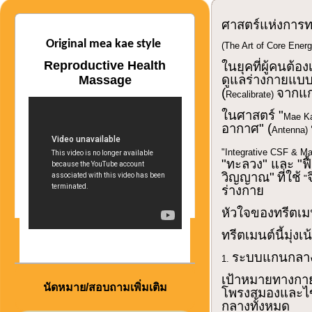
ศาสตร์แห่งการ
Original mea kae style
(The Art of Core Ener
Reproductive Health
ในยุคที่ผู้คนต้อ
ดูแลร่างกายแบบเ
Massage
(
จากแกน
Recalibrate)
ในศาสตร์ "
Mae Ka
อากาศ" (
Antenna)
"Integrative CSF & M
"ทะลวง" และ "ฟ
วิญญาณ"
ที่ใช้
"
ร่างกาย
หัวใจของทรีตเมน
ทรีตเมนต์นี้มุ่ง
ระบบแกนกลาง
1.
เป้าหมายทางกา
นัดหมาย/สอบถามเพิ่มเติม
โพรงสมองและไขส
กลางทั้งหมด