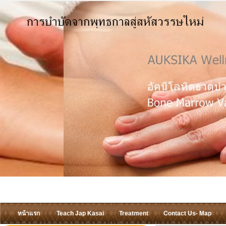
หน้าแรก
Teach Jap Kasai
Treatment
Contact Us- Map