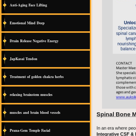
Anti-Aging Face Lifting
Emotional Mind Deep
Drain Release Negative Energy
JapKasai Tendon
Treatment of golden chakra herbs
relaxing brainstem muscles
muscles and brain blood vessels
Spinal Bone M
In an era where peop
Prana-Gem Temple Facial
Integrative CSF &