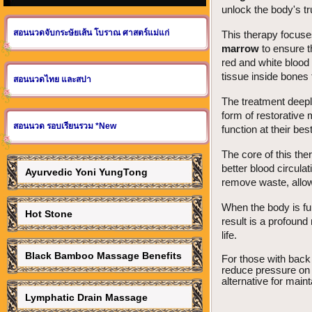
unlock the body's tr
สอนนวดจับกระษัยเส้น โบราณ ศาสตร์แม่แก่
This therapy focuse
marrow
to ensure t
red and white blood 
tissue inside bones t
สอนนวดไทย และสปา
The treatment deeply
form of restorative
สอนนวด รอบเรียนรวม *New
function at their best
The core of this th
better blood circulat
Ayurvedic Yoni YungTong
remove waste, allowi
When the body is fu
Hot Stone
result is a profound
life.
Black Bamboo Massage Benefits
For those with back
reduce pressure on
alternative for maint
Lymphatic Drain Massage