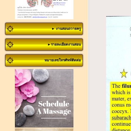
► งานสอนถวายครู
►รายละเอียดงานสอน
หมายเลขโทรศัพท์ติดต่อ