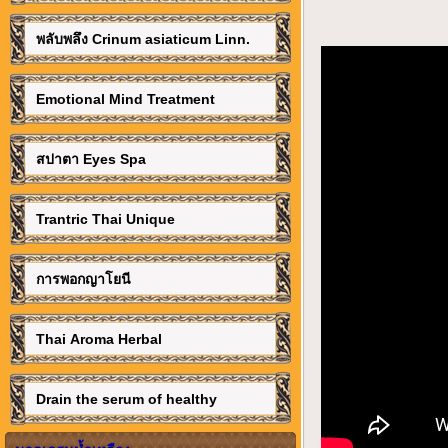
พลับพลึง Crinum asiaticum Linn.
Emotional Mind Treatment
สปาตา Eyes Spa
Trantric Thai Unique
การพอกญาโยนี
Thai Aroma Herbal
Drain the serum of healthy