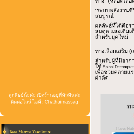
ทาง" (หลอดเลือด/
ระบบพลังงานชีวิ
"
สมบูรณ์
ผลลัพธ์ที่ได้คือ
สมดุล และเติมเ
สำหรับยุคใหม่
ทางเลือกเสริม (
O
สำหรับผู้ที่มี
ใช้
Spinal Decompres
เพื่อช่วยคลายแร
ผ่าตัด
ลูกศิษย์น้ะค่ะ เปิดร้านอยู่ที่หัวหินค่ะ
ติดต่อไลน์ ไอดี : Chathaimassag
Bone Marrow Vasculature